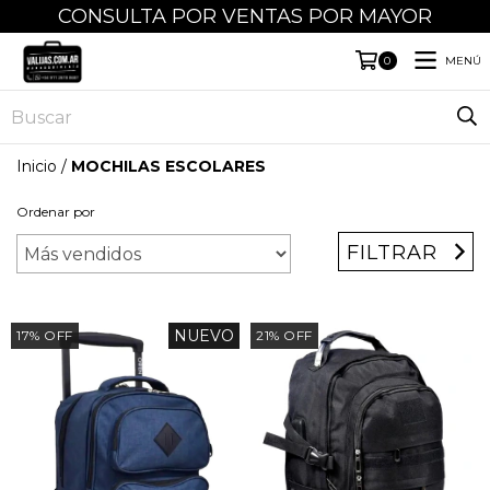
CONSULTA POR VENTAS POR MAYOR
MENÚ
0
Inicio
/
MOCHILAS ESCOLARES
Ordenar por
FILTRAR
NUEVO
17
%
OFF
21
%
OFF