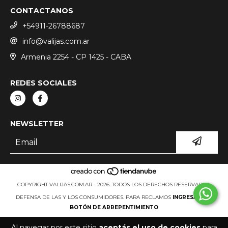
CONTACTANOS
+54911-26788687
info@valijas.com.ar
Armenia 2254 - CP 1425 - CABA
REDES SOCIALES
NEWSLETTER
COPYRIGHT VALIJAS.COM.AR - 2026. TODOS LOS DERECHOS RESERVADOS.
DEFENSA DE LAS Y LOS CONSUMIDORES. PARA RECLAMOS
INGRESÁ ACÁ.
BOTÓN DE ARREPENTIMIENTO
Al navegar por este sitio
aceptás el uso de cookies
para