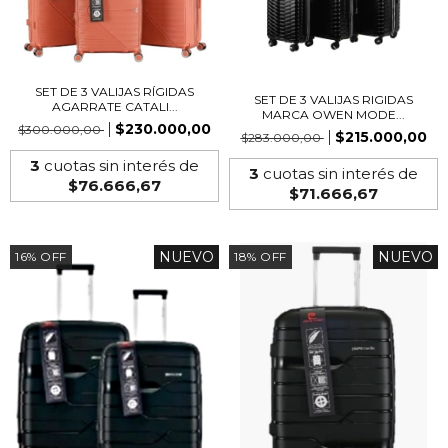
SET DE 3 VALIJAS RÍGIDAS
SET DE 3 VALIJAS RIGIDAS
AGARRATE CATALI...
MARCA OWEN MODE...
$230.000,00
$300.000,00
$215.000,00
$283.000,00
3
cuotas sin interés de
3
cuotas sin interés de
$76.666,67
$71.666,67
NUEVO
NUEVO
16
%
OFF
18
%
OFF