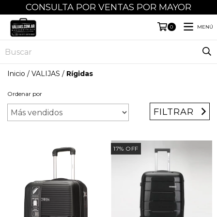
CONSULTA POR VENTAS POR MAYOR
MENÚ
0
Inicio
/
VALIJAS
/
Rígidas
Ordenar por
FILTRAR
17
%
OFF